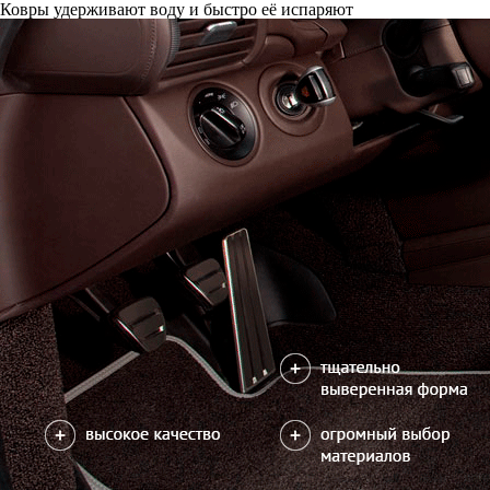
Ковры удерживают воду и быстро её испаряют