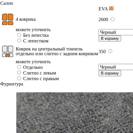
Салон
EVA
4 коврика
2600
можете уточнить
Без лепестка
В корзину
С лепестком
Коврик на центральный тоннель
350
отдельно или слитно с задним ковриком
можете уточнить
Отдельно
Слитно с левым
В корзину
Слитно с правым
Фурнитура