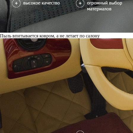
Пыль впитывается ковром, а не летает по салону