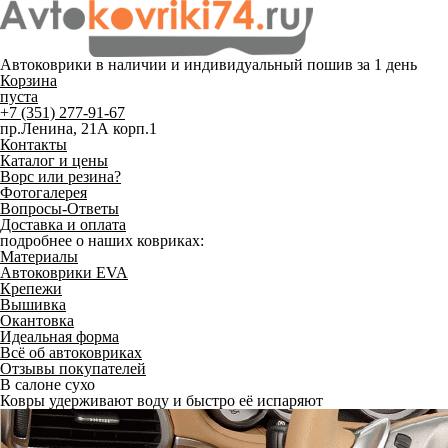
Автоковрики в наличии и
индивидуальный пошив
за 1 день
Корзина
пуста
+7 (351) 277-91-67
пр.Ленина, 21А корп.1
Контакты
Каталог и цены
Ворс или резина?
Фотогалерея
Вопросы-Ответы
Доставка и оплата
подробнее о наших ковриках:
Материалы
Автоковрики EVA
Крепежи
Вышивка
Окантовка
Идеальная форма
Всё об автоковриках
Отзывы покупателей
В салоне сухо
Ковры удерживают воду и быстро её испаряют