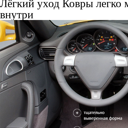
Лёгкий уход
Ковры легко м
внутри