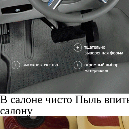
В салоне чисто
Пыль впиты
салону