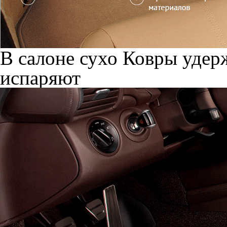
В салоне сухо
Ковры удерж
испаряют