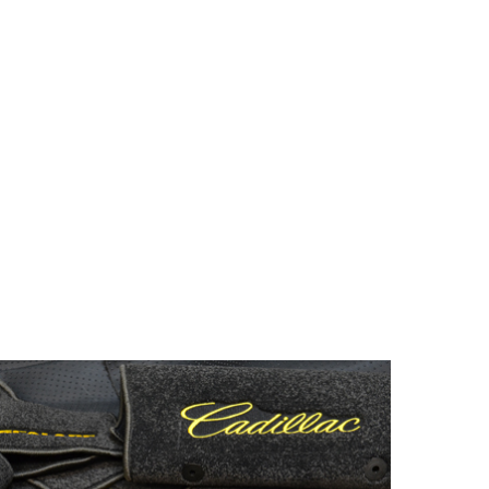
© ателье «Автоковрики 74»
корпус 1.
На нашем сайте в целях об