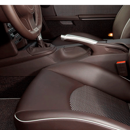
нг
Кузов:
RK1, RK2, RK3, RK4, RK5, RK6, RK7
Эконом
Стандарт
Премиум
10250
14200
18150