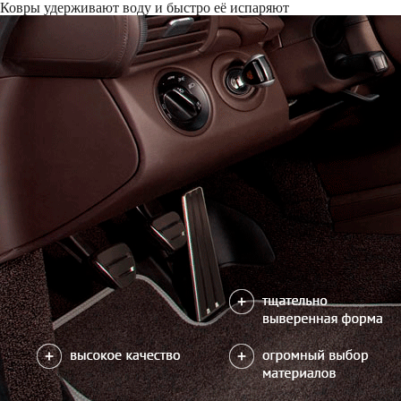
Только качественные российские материалы
Каталог ковриков для автомобилей
»
Honda
»
StepWGN IV
Автоковрики для Honda StepWGN IV 2009-2015
Варианты:
7 мест и 8 мест
Поколение:
4 поколение и рестайли
Салон
EVA
Комплект ковров салона без багажника
6750
В корзину
Фурнитура