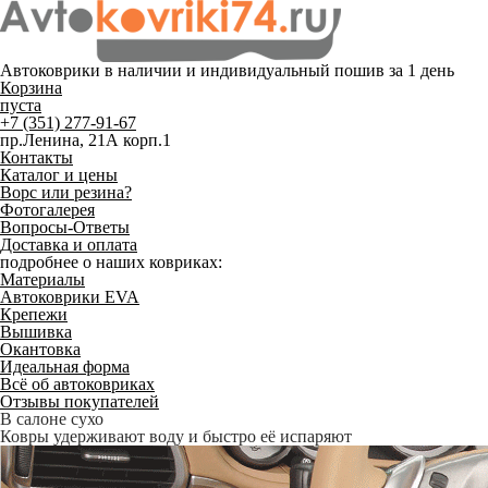
Автоковрики в наличии и
индивидуальный пошив
за 1 день
Корзина
пуста
+7 (351) 277-91-67
пр.Ленина, 21А корп.1
Контакты
Каталог и цены
Ворс или резина?
Фотогалерея
Вопросы-Ответы
Доставка и оплата
подробнее о наших ковриках:
Материалы
Автоковрики EVA
Крепежи
Вышивка
Окантовка
Идеальная форма
Всё об автоковриках
Отзывы покупателей
Служат до 10 лет
Только качественные российские материалы