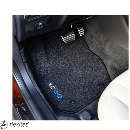
© ателье «Автоковрики 74»
корпус 1.
На нашем сайте в целях об
работоспособности собир
персональных данных, кот
браузером. Это, например, 
и т.д. Если Вы пользуетес
согласие на обработку эти
Положении по обработке 
+7 (351) 277 91 67