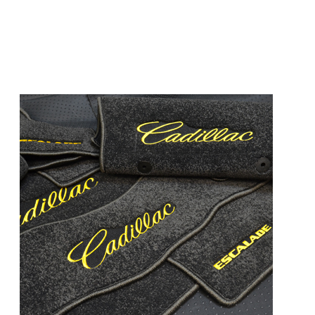
© ателье «Автоковрики 74»
корпус 1.
На нашем сайте в целях об
работоспособности собир
персональных данных, кот
браузером. Это, например, 
и т.д. Если Вы пользуетес
согласие на обработку эти
Положении по обработке 