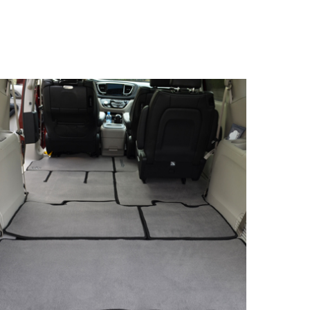
© ателье «Автоковрики 74»
корпус 1.
На нашем сайте в целях об
работоспособности собир
персональных данных, кот
браузером. Это, например, 
и т.д. Если Вы пользуетес
согласие на обработку эти
Положении по обработке 