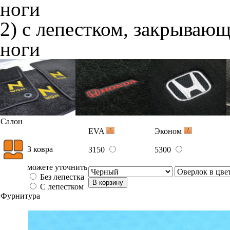
ноги
2) с лепестком, закрываю
ноги
Салон
EVA
Эконом
3 ковра
3150
5300
можете уточнить
Без лепестка
В корзину
С лепестком
Фурнитура