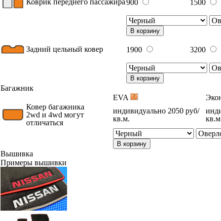
Коврик переднего пассажира
900
1500
В корзину
Задний цельный ковер
1900
3200
В корзину
Багажник
EVA
Эко
Ковер багажника
индивидуально 2050 руб/
инди
2wd и 4wd могут
кв.м.
кв.м
отличаться
В корзину
Вышивка
Примеры вышивки