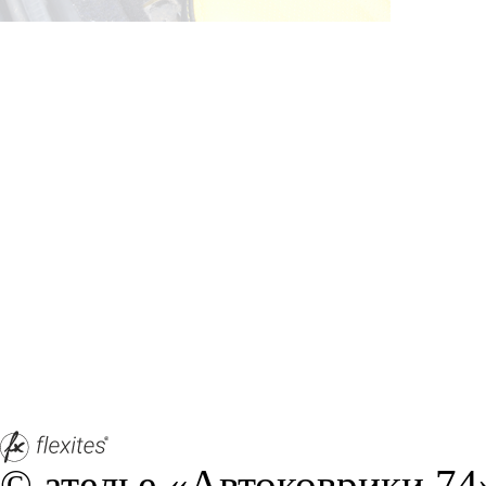
© ателье «Автоковрики 74»
корпус 1.
На нашем сайте в целях об
работоспособности собир