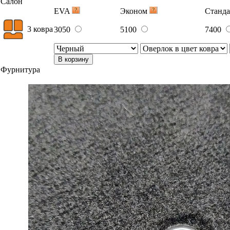
Салон
EVA
Эконом
Станд
3 ковра
3050
5100
7400
В корзину
Фурнитура