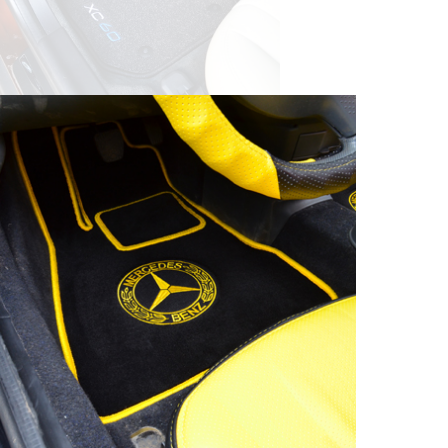
© ателье «Автоковрики 74»
корпус 1.
На нашем сайте в целях об
работоспособности собир
персональных данных, кот
браузером. Это, например, 
и т.д. Если Вы пользуетес