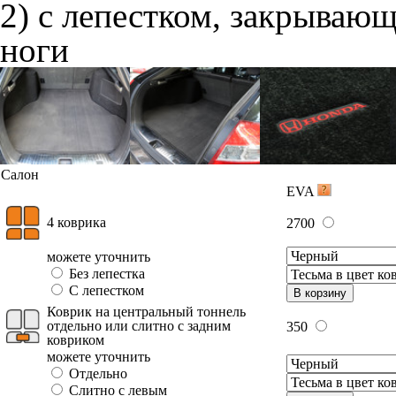
2) с лепестком, закрываю
ноги
Салон
EVA
4 коврика
2700
можете уточнить
Без лепестка
С лепестком
В корзину
Коврик на центральный тоннель
отдельно или слитно с задним
350
ковриком
можете уточнить
Отдельно
Слитно с левым