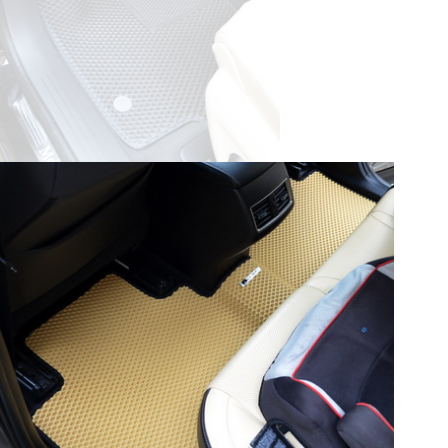
© ателье «Автоковрики 74»
корпус 1.
На нашем сайте в целях об
работоспособности собир
персональных данных, кот
браузером. Это, например, 