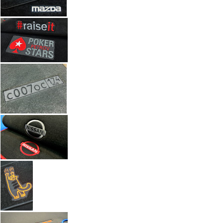
Автоковрики с вышивкой по индивидуальному заказу. Работы а
Введите размеры вышивки
Ч
Размер (см)
x
ш
Кол-во
М
Стоимость
2 100 руб.
Оформить заказ
+7(351) 277-91
Звоните:
купить коврик в машину.
Наши работы