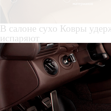
Служат до 10 лет
Только к
материалы
Каталог ковриков для авт
широкая кабина
Автоковрики для Hino 300 
Поколение:
2 поколение
К
Салон
EVA
Эконом
Два передних коврика
2200
3700