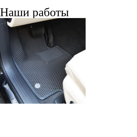
© ателье «Автоковрики 74»
корпус 1.
На нашем сайте в целях об
работоспособности собир
персональных данных, кот
браузером. Это, например, 
и т.д. Если Вы пользуетес
согласие на обработку эти
Положении по обработке 
+7 (351) 277 91 67