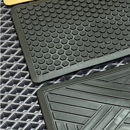
Отдельные коврики
EVA
Эконом
Водительский коврик
1100
1900
В корзину
Коврик переднего пассажира
1100
1900
В корзину
Вышивка
Примеры вышивки