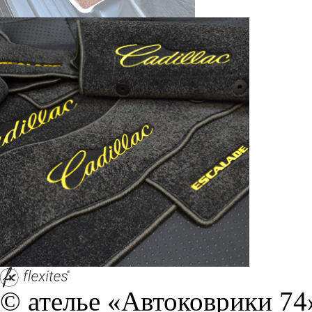
© ателье «Автоковрики 74»
корпус 1.
На нашем сайте в целях об
работоспособности собир
персональных данных, кот
браузером. Это, например, 
и т.д. Если Вы пользуетес
согласие на обработку эти