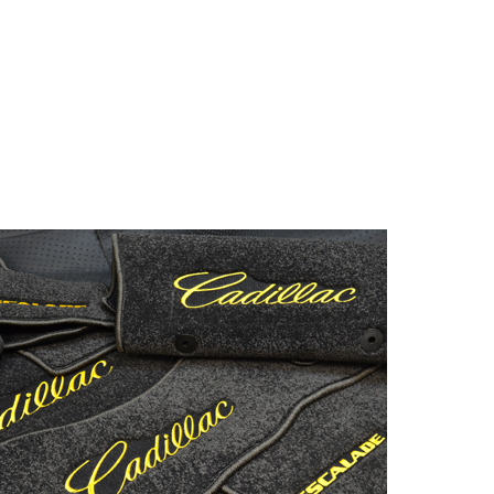
© ателье «Автоковрики 74»
корпус 1.