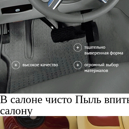
В салоне чисто
Пыль впиты
салону