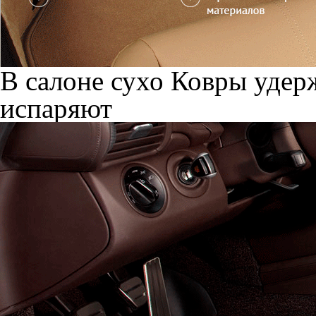
В салоне сухо
Ковры удерж
испаряют