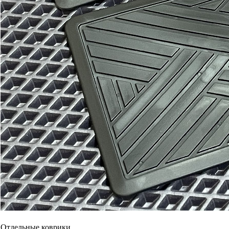
Водительский коврик
1100
1900
В корзину
Коврик переднего пассажира
1100
1900
В корзину
Задний цельный ковер
1900
3200
В корзину
Багажник
EVA
Эконом
Ковер
индивидуально 2050 руб/
индивидуал
багажника
кв.м.
кв.м.
В корзину
Вышивка