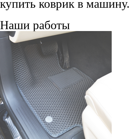
© ателье «Автоковрики 74»
корпус 1.
На нашем сайте в целях об
работоспособности собир
персональных данных, кот
браузером. Это, например, 
и т.д. Если Вы пользуетес
согласие на обработку эти
Положении по обработке 
+7 (351) 277 91 67