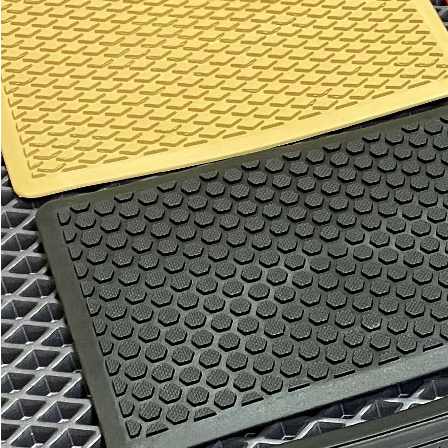
Отдельные коврики
EVA
Эконом
Два передних коврика
2200
3700
В корзину