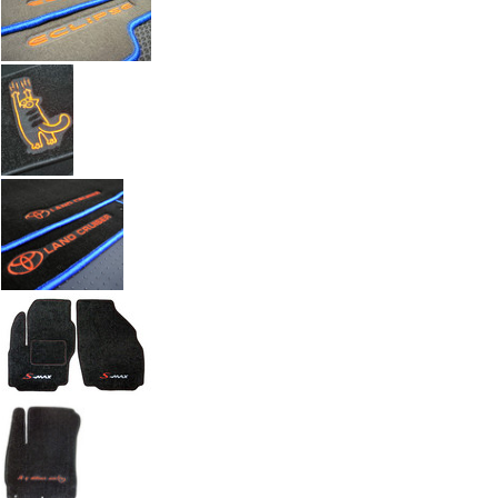
Автоковрики с вышивкой по индивидуальному заказу. Работы а
Введите размеры вышивки
Ч
Размер (см)
x
ш
Кол-во
М
Стоимость
2 100 руб.
Оформить заказ
+7(351) 277-91
Звоните:
купить коврик в машину.
Наши работы