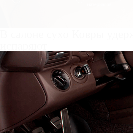
Служат до 10 лет
Только к
материалы
Каталог ковриков для авт
5
Автоковрики для Great Wal
Поколение:
2 поколение и
Салон
EVA
Эконом
Станд
3 ковра
3150
5300
7700