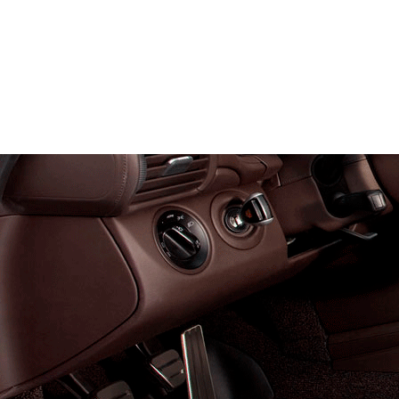
Служат до 10 лет
Только к
материалы
Каталог ковриков для авт
M4
Автоковрики для Great Wa
Поколение:
1 поколение и
Салон
EVA
4 коврика
2600