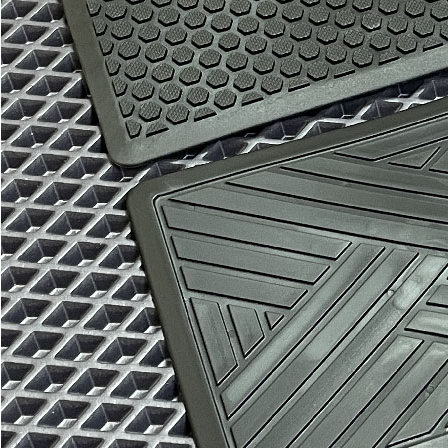
Отдельные коврики
EVA
Эконом
Два передних коврика
1800
3000
В корзину
Водительский коврик
900
1500
В корзину
Коврик переднего пассажира
900
1500
В корзину
Два задних коврика
1300
2200
В корзину