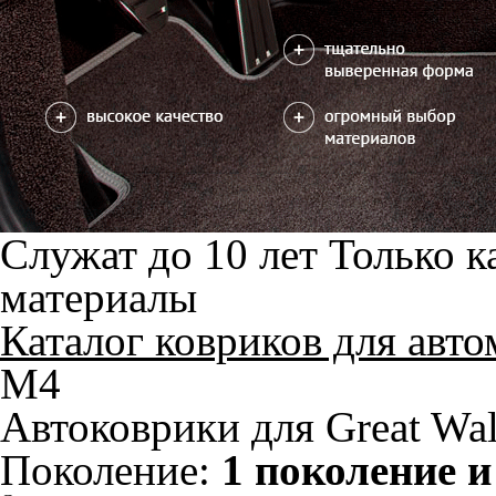
В корзину
Коврик на центральный тоннель
отдельно или слитно с задним
350
ковриком
можете уточнить
Отдельно
Слитно с левым
В корзину
Слитно с правым
Фурнитура