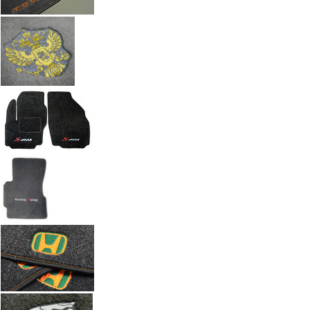
Автоковрики с вышивкой по индивидуальному заказу. Работы а
Введите размеры вышивки
Ч
Размер (см)
x
ш
Кол-во
М
Стоимость
2 100 руб.
Оформить заказ