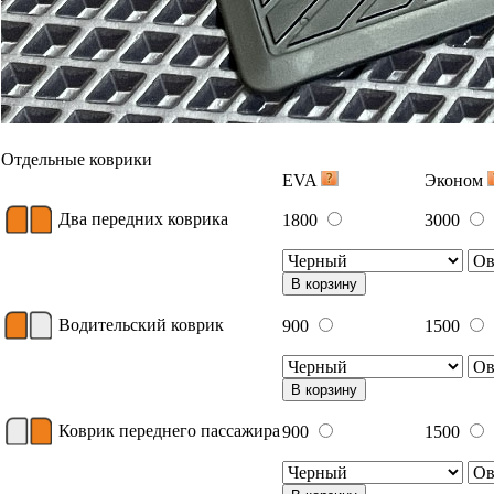
Багажник
EVA
Эконом
Ковер
индивидуально 2050 руб/
индивидуал
багажника
кв.м.
кв.м.
В корзину
Вышивка
Примеры вышивки