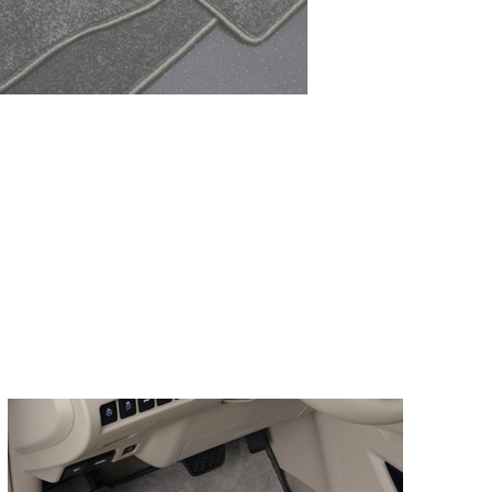
браузером. Это, например, 
и т.д. Если Вы пользуетес
согласие на обработку эти
Положении по обработке 
+7 (351) 277 91 67