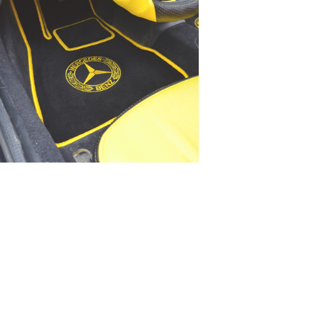
работоспособности собир
персональных данных, кот
браузером. Это, например, 
и т.д. Если Вы пользуетес
согласие на обработку эти
Положении по обработке 
+7 (351) 277 91 67