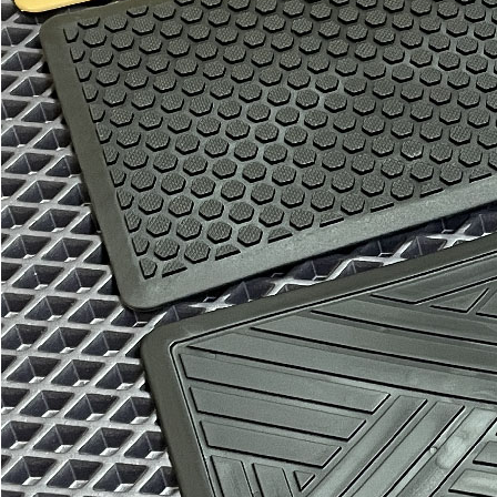
Отдельные коврики
EVA
Эконом
Два передних коврика
2100
3600
В корзину
Водительский коврик
1100
1800
В корзину
Коврик переднего пассажира
1100
1800
В корзину