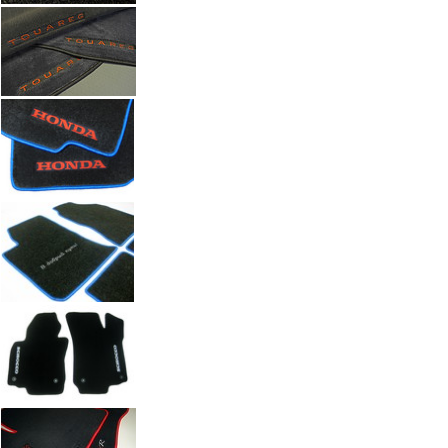
x
ш
Кол-во
М
Стоимость
2 100 руб.
Оформить заказ
+7(351) 277-91
Звоните:
купить коврик в машину.
Наши работы