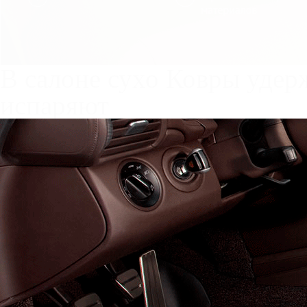
Служат до 10 лет
Только к
материалы
Каталог ковриков для авт
H3
Автоковрики для Great Wa
Поколение:
1 поколение и