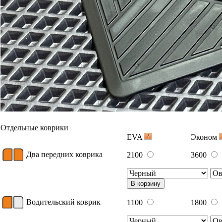
Два задних коврика
1400
2300
В корзину
Багажник
EVA
Эконом
Ковер багажника
2550
3900
В корзину
Вышивка
Примеры вышивки