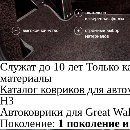
Салон
EVA
4 коврика
2700
В корзину
Коврик на центральный тоннель
отдельно или слитно с задним
350
ковриком
можете уточнить
Отдельно
Слитно с левым
В корзину
Слитно с правым
Фурнитура