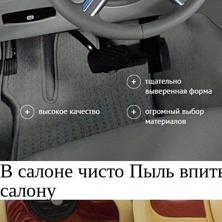
В салоне чисто
Пыль впиты
салону