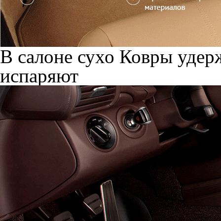
В салоне сухо
Ковры удерж
испаряют