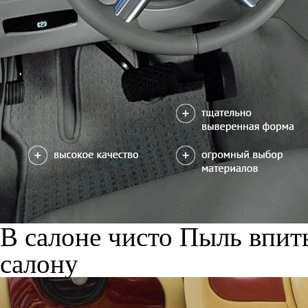
В салоне чисто
Пыль впиты
салону