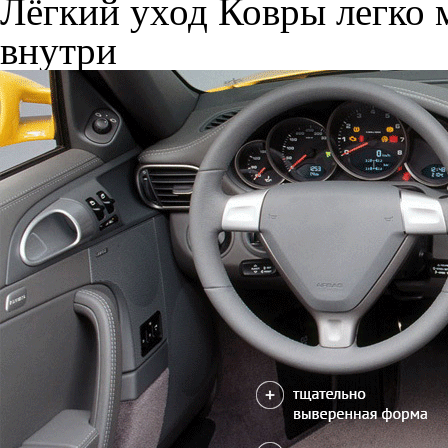
Лёгкий уход
Ковры легко м
внутри