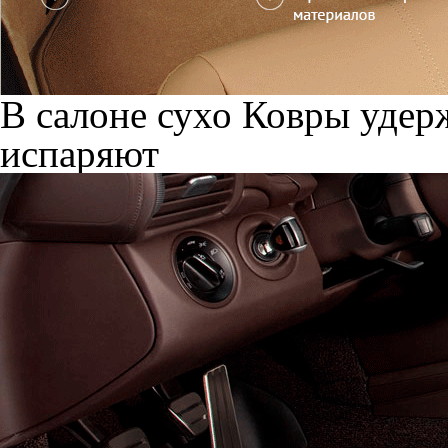
В салоне сухо
Ковры удерж
испаряют