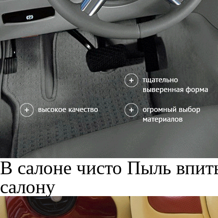
В салоне чисто
Пыль впиты
салону