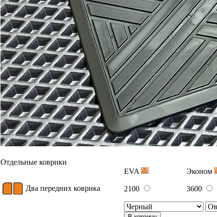
Отдельные коврики
EVA
Эконом
Два передних коврика
2100
3600
В корзину