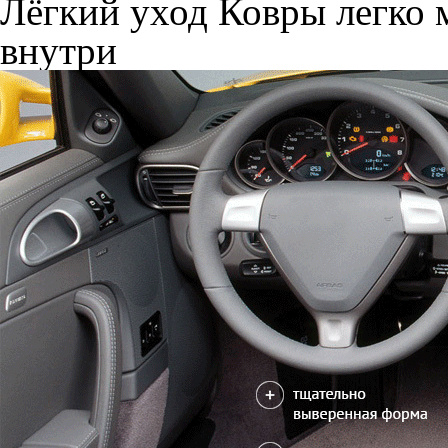
Лёгкий уход
Ковры легко м
внутри