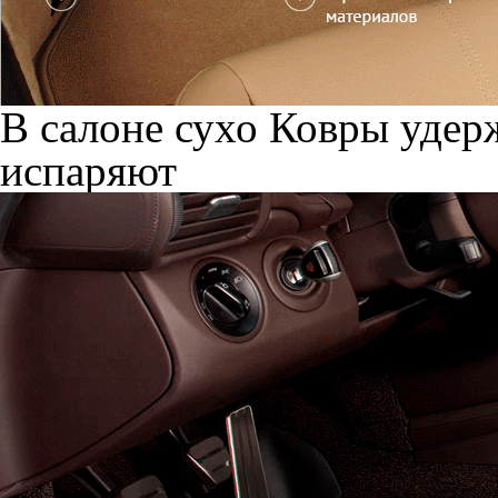
В салоне сухо
Ковры удерж
испаряют