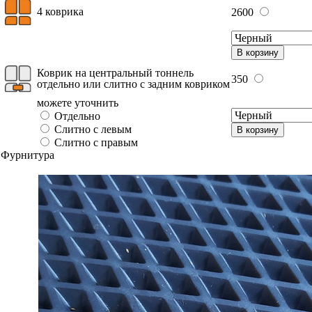
4 коврика
2600
В корзину
Коврик на центральный тоннель
350
отдельно или слитно с задним ковриком
можете уточнить
Отдельно
Слитно с левым
В корзину
Слитно с правым
Фурнитура