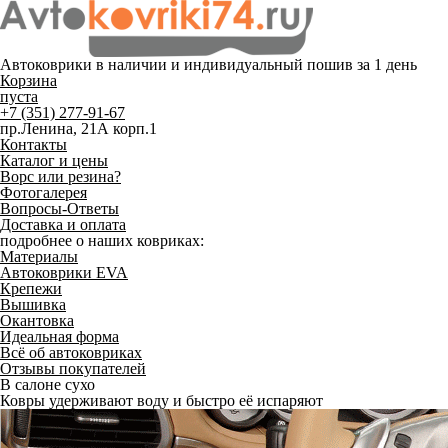
Автоковрики в наличии и
индивидуальный пошив
за 1 день
Корзина
пуста
+7 (351) 277-91-67
пр.Ленина, 21А корп.1
Контакты
Каталог и цены
Ворс или резина?
Фотогалерея
Вопросы-Ответы
Доставка и оплата
подробнее о наших ковриках:
Материалы
Автоковрики EVA
Крепежи
Вышивка
Окантовка
Идеальная форма
Всё об автоковриках
Отзывы покупателей
В салоне сухо
Ковры удерживают воду и быстро её испаряют