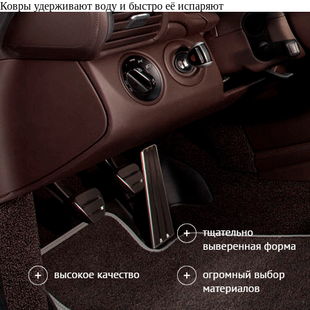
Ковры удерживают воду и быстро её испаряют