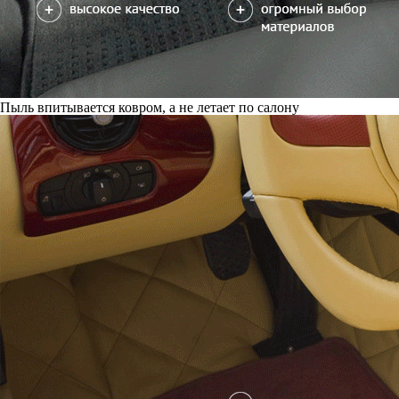
Пыль впитывается ковром, а не летает по салону