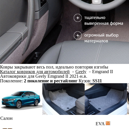
Ковры закрывают весь пол, идеально повторяя изгибы
Каталог ковриков для автомобилей
»
Geely
»
Emgrand II
Автоковрики для Geely Emgrand II 2021-н.в.
Поколение:
2 поколение и рестайлинг
Кузов:
SS11
Салон
EVA