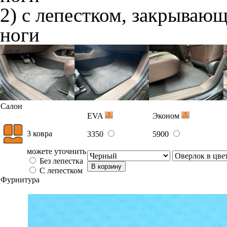
2) с лепестком, закрываю
ноги
Салон
EVA
Эконом
3 ковра
3350
5900
можете уточнить
Без лепестка
В корзину
С лепестком
Фурнитура