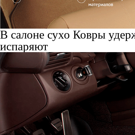
В салоне сухо
Ковры удерж
испаряют