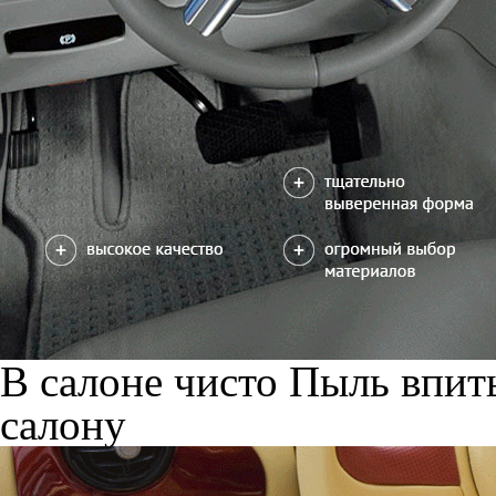
В салоне чисто
Пыль впиты
салону