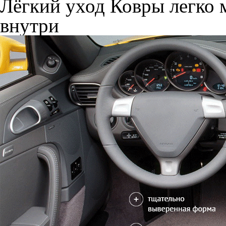
Лёгкий уход
Ковры легко м
внутри