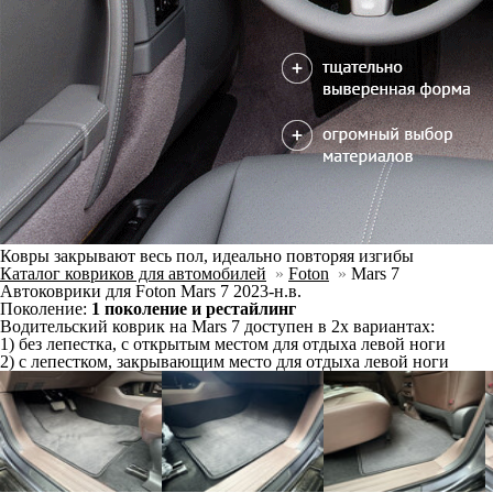
Ковры закрывают весь пол, идеально повторяя изгибы
Каталог ковриков для автомобилей
»
Foton
»
Mars 7
Автоковрики для Foton Mars 7 2023-н.в.
Поколение:
1 поколение и рестайлинг
Водительский коврик на Mars 7 доступен в 2х вариантах:
1) без лепестка, с открытым местом для отдыха левой ноги
2) с лепестком, закрывающим место для отдыха левой ноги