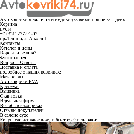
Автоковрики в наличии и
индивидуальный пошив
за 1 день
Корзина
пуста
+7 (351) 277-91-67
пр.Ленина, 21А корп.1
Контакты
Каталог и цены
Ворс или резина?
Фотогалерея
Вопросы-Ответы
Доставка и оплата
подробнее о наших ковриках:
Материалы
Автоковрики EVA
Крепежи
Вышивка
Окантовка
Идеальная форма
Всё об автоковриках
Отзывы покупателей
В салоне сухо
Ковры удерживают воду и быстро её испаряют