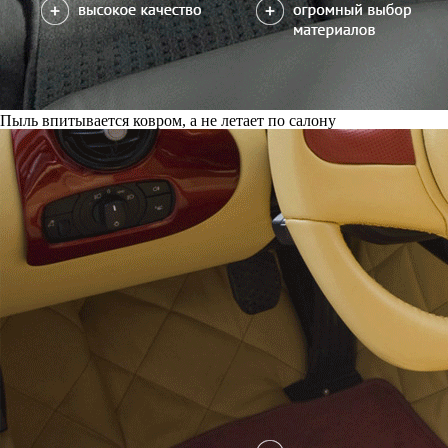
Пыль впитывается ковром, а не летает по салону