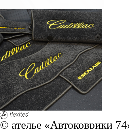
© ателье «Автоковрики 74»
корпус 1.
На нашем сайте в целях об
работоспособности собир
персональных данных, кот
браузером. Это, например, 
и т.д. Если Вы пользуетес
согласие на обработку эти
Положении по обработке 
+7 (351) 277 91 67