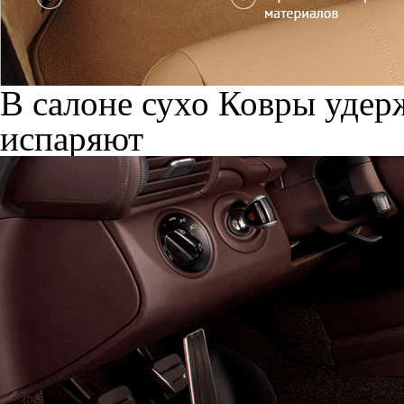
В салоне сухо
Ковры удерж
испаряют