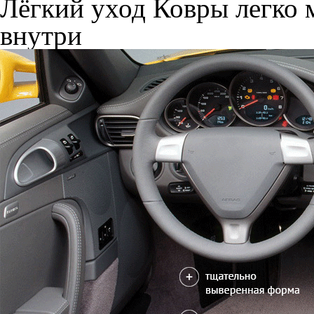
Лёгкий уход
Ковры легко м
внутри