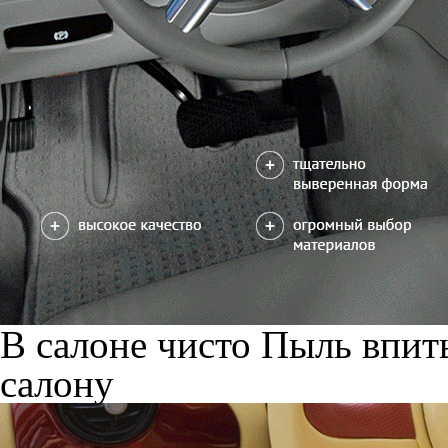
В салоне чисто
Пыль впиты
салону