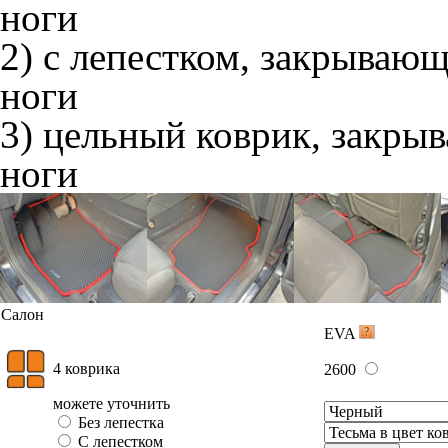
ноги
2) с лепестком, закрываю
ноги
3) цельный коврик, закры
ноги
Салон
EVA
4 коврика
2600
можете уточнить
Без лепестка
С лепестком