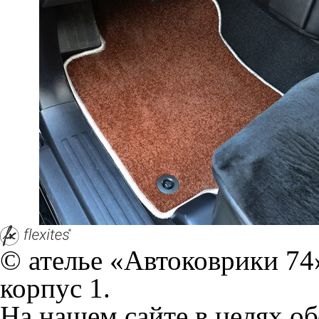
На нашем сайте в целях об
работоспособности собир
персональных данных, кот
браузером. Это, например, 
и т.д. Если Вы пользуетес
согласие на обработку эти
Положении по обработке 
+7 (351) 277 91 67