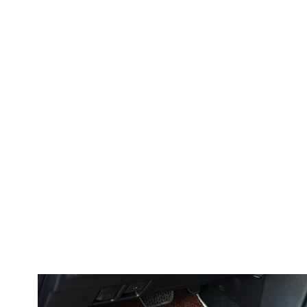
© ателье «Автоковрики 74»
корпус 1.