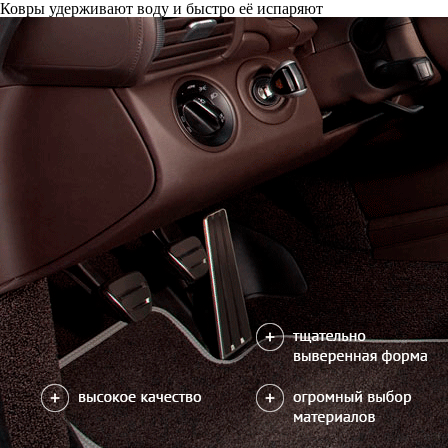
Ковры удерживают воду и быстро её испаряют