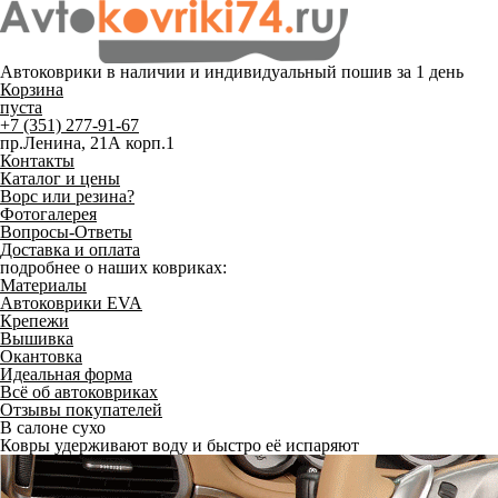
Автоковрики в наличии и
индивидуальный пошив
за 1 день
Корзина
пуста
+7 (351) 277-91-67
пр.Ленина, 21А корп.1
Контакты
Каталог и цены
Ворс или резина?
Фотогалерея
Вопросы-Ответы
Доставка и оплата
подробнее о наших ковриках:
Материалы
Автоковрики EVA
Крепежи
Вышивка
Окантовка
Идеальная форма
Всё об автоковриках
Отзывы покупателей
В салоне сухо
Ковры удерживают воду и быстро её испаряют