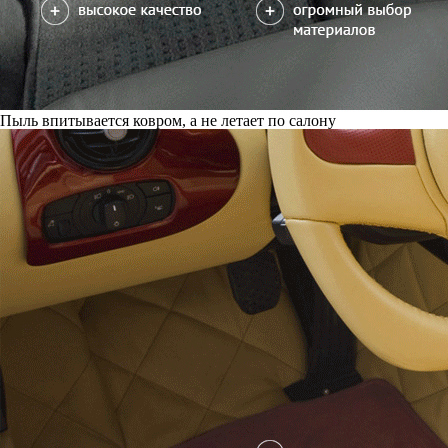
Пыль впитывается ковром, а не летает по салону