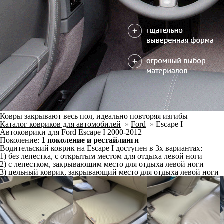
Ковры закрывают весь пол, идеально повторяя изгибы
Каталог ковриков для автомобилей
»
Ford
»
Escape I
Автоковрики для Ford Escape I 2000-2012
Поколение:
1 поколение и рестайлинги
Водительский коврик на Escape I доступен в 3х вариантах:
1) без лепестка, с открытым местом для отдыха левой ноги
2) с лепестком, закрывающим место для отдыха левой ноги
3) цельный коврик, закрывающий место для отдыха левой ноги