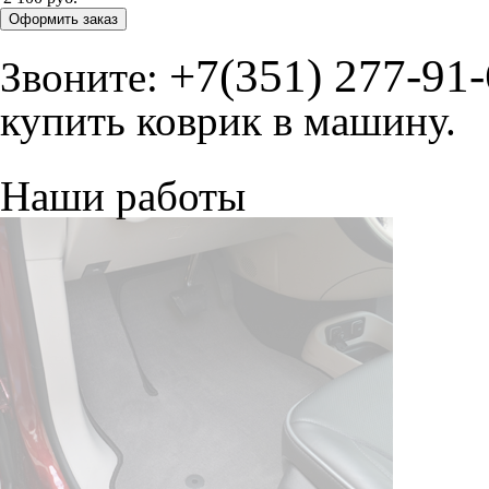
© ателье «Автоковрики 74»
корпус 1.
На нашем сайте в целях об
работоспособности собир
персональных данных, кот
браузером. Это, например, 
и т.д. Если Вы пользуетес
согласие на обработку эти
Положении по обработке 
+7 (351) 277 91 67