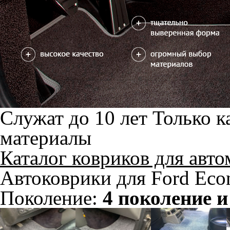
Два передних коврика
1800
3000
В корзину
Ковры салона
5550
8350
В корзину
Фурнитура