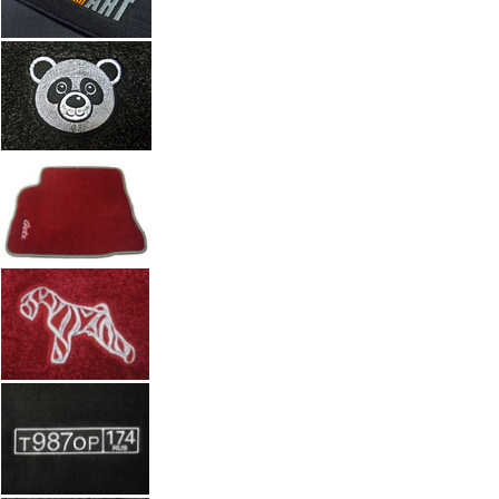
Автоковрики с вышивкой по индивидуальному заказу. Работы а
Введите размеры вышивки
Ч
Размер (см)
x
ш
Кол-во
М
Стоимость
2 100 руб.
Оформить заказ
+7(351) 277-91
Звоните:
купить коврик в машину.