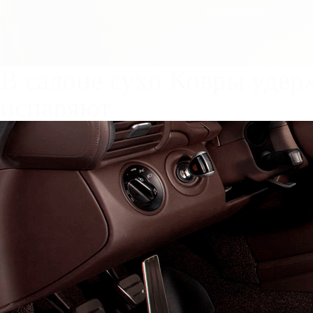
Служат до 10 лет
Только к
материалы
Каталог ковриков для авт
Автоковрики для Ford Eco
Поколение:
4 поколение 
Салон
EVA
Эконом