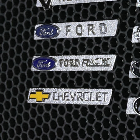
Отдельные коврики
EVA
Эконом
Водительский коврик
900
1500
В корзину
Коврик переднего пассажира
900
1500
В корзину
Багажник
EVA
Эконом
Ковер
индивидуально 2050 руб/
индивидуал
багажника
кв.м.
кв.м.