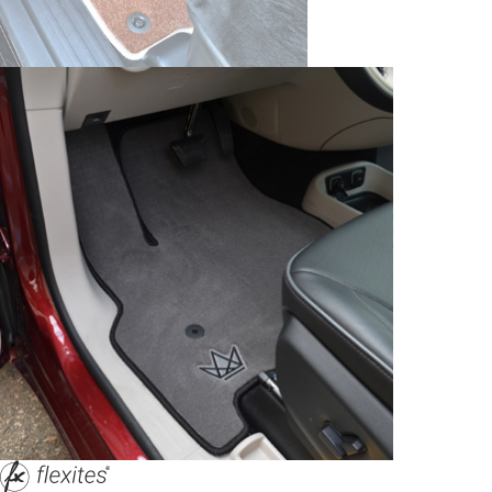
© ателье «Автоковрики 74»
корпус 1.
На нашем сайте в целях об
работоспособности собир
персональных данных, кот
браузером. Это, например, 
и т.д. Если Вы пользуетес