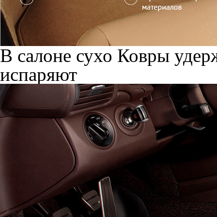
В салоне сухо
Ковры удерж
испаряют