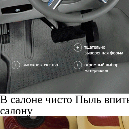
В салоне чисто
Пыль впиты
салону