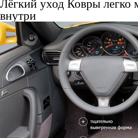
Лёгкий уход
Ковры легко м
внутри