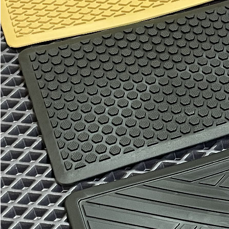
Отдельные коврики
EVA
Эконом
Два передних коврика
1800
3000
можете уточнить
Без лепестка
В корзину
С лепестком
Водительский коврик
900
1500
можете уточнить
Без лепестка