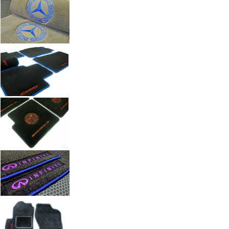
Автоковрики с вышивкой по индивидуальному заказу. Работы а
Введите размеры вышивки
Ч
Размер (см)
x
ш
Кол-во
М
Стоимость
2 100 руб.
Оформить заказ
+7(351) 277-91
Звоните:
купить коврик в машину.
Наши работы