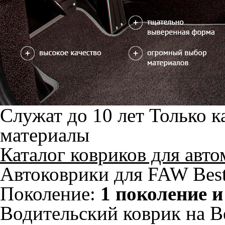
2) с лепестком, закрываю
ноги
Салон
EVA
4 коврика
2600
можете уточнить
Без лепестка
С лепестком
В корзину
Коврик на центральный тоннель
отдельно или слитно с задним
350
ковриком
можете уточнить
Отдельно
Слитно с левым
В корзину
Слитно с правым
Фурнитура