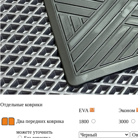
В корзину
С лепестком
Коврик переднего пассажира
900
1500
В корзину
Два задних коврика
1300
2200
В корзину
Багажник
EVA
Эконом
Ковер багажника для седана
3300
5000
В корзину
Вышивка
Примеры вышивки