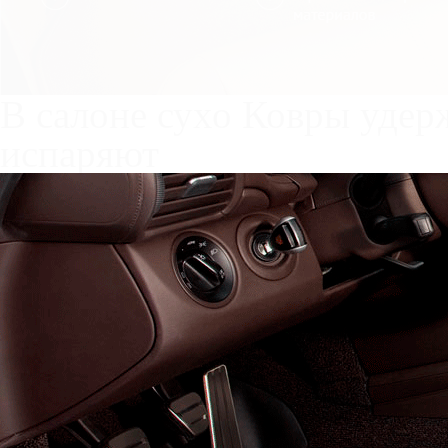
Служат до 10 лет
Только к
материалы
Каталог ковриков для авт
Автоковрики для FAW Best
Поколение:
1 поколение и
Водительский коврик на Be
вариантах:
1) без лепестка, с открыт
ноги