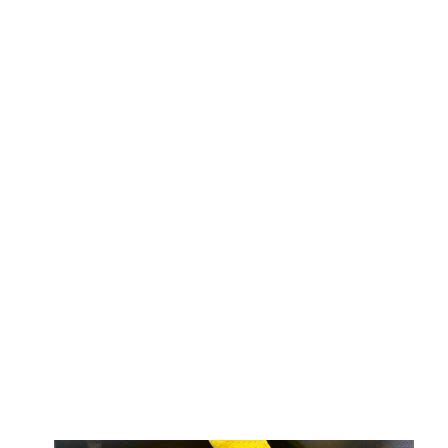
© ателье «Автоковрики 74»
корпус 1.
На нашем сайте в целях об
работоспособности собир
персональных данных, кот
браузером. Это, например, 