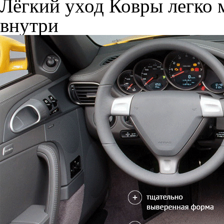
Лёгкий уход
Ковры легко м
внутри