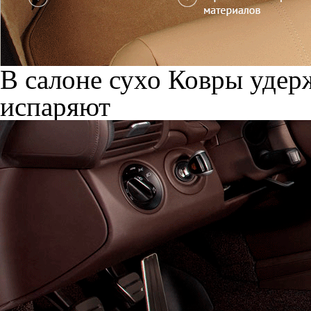
В салоне сухо
Ковры удерж
испаряют