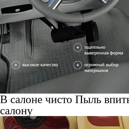
В салоне чисто
Пыль впиты
салону