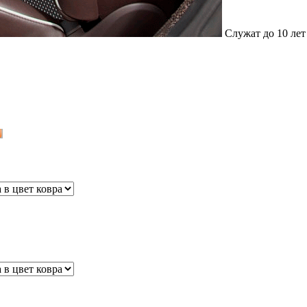
Клёпка
50
защелкивающаяся