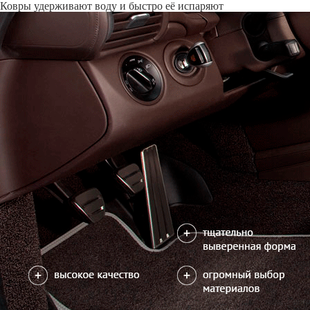
Только качественные российские материалы
Каталог ковриков для автомобилей
»
Dongfeng
»
Shine Max
Автоковрики для Dongfeng Shine Max 2021-н.в.
Поколение:
1 поколение и рестайлинг
Водительский коврик на Shine Max доступен в 2х вариантах:
1) без лепестка, с открытым местом для отдыха левой ноги
2) с лепестком, закрывающим место для отдыха левой ноги
Салон
EVA
4 коврика
2600
можете уточнить
Без лепестка
В корзину
С лепестком
Коврик на центральный тоннель
350
отдельно или слитно с задним ковриком
можете уточнить
Отдельно
Слитно с левым
В корзину
Слитно с правым
Фурнитура