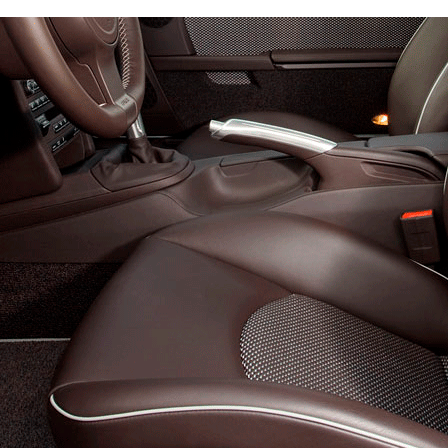
Эконом
Стандарт
Премиум
4300
6300
8200
600
800
900