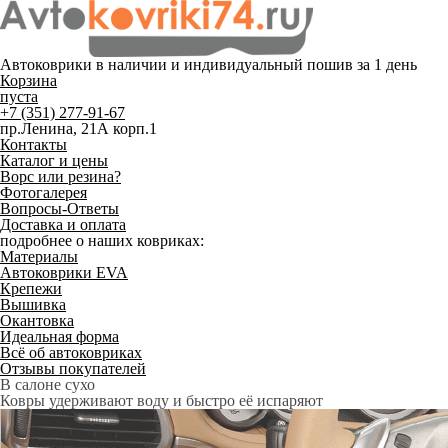
Автоковрики в наличии и
индивидуальный пошив
за 1 день
Корзина
пуста
+7 (351) 277-91-67
пр.Ленина, 21А корп.1
Контакты
Каталог и цены
Ворс или резина?
Фотогалерея
Вопросы-Ответы
Доставка и оплата
подробнее о наших ковриках:
Материалы
Автоковрики EVA
Крепежи
Вышивка
Окантовка
Идеальная форма
Всё об автоковриках
Отзывы покупателей
Служат до 10 лет
Только качественные российские материалы