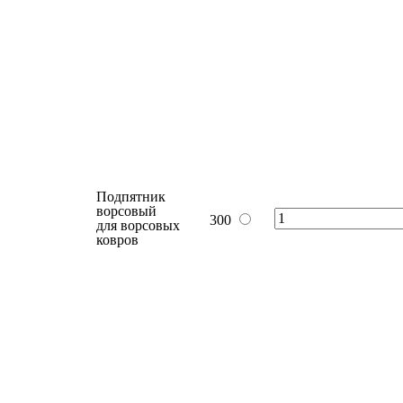
В корзину
Подпятник
алюминиевый
600
для EVA ковров