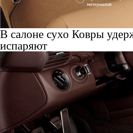
В салоне сухо
Ковры удерж
испаряют