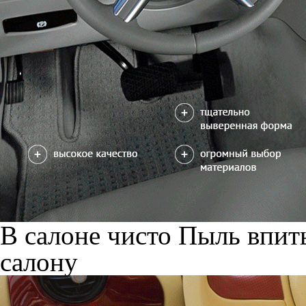
В салоне чисто
Пыль впиты
салону