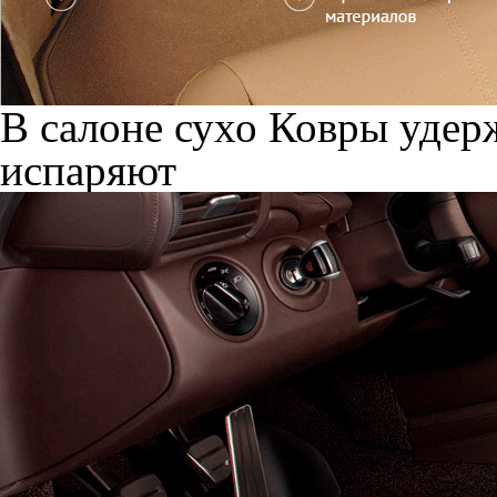
В салоне сухо
Ковры удерж
испаряют