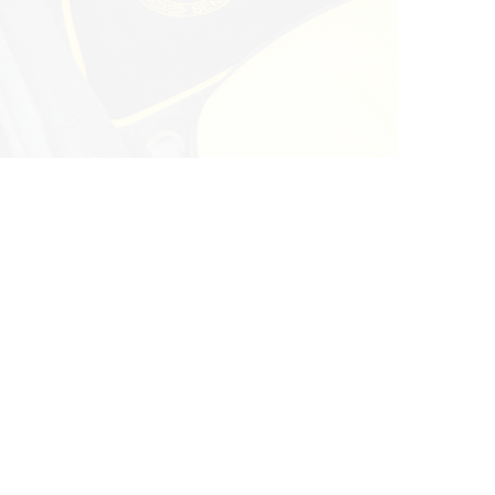
© ателье «Автоковрики 74»
корпус 1.
На нашем сайте в целях об
работоспособности собир
персональных данных, кот