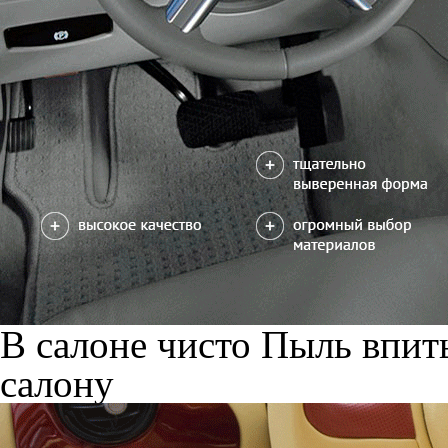
В салоне чисто
Пыль впиты
салону