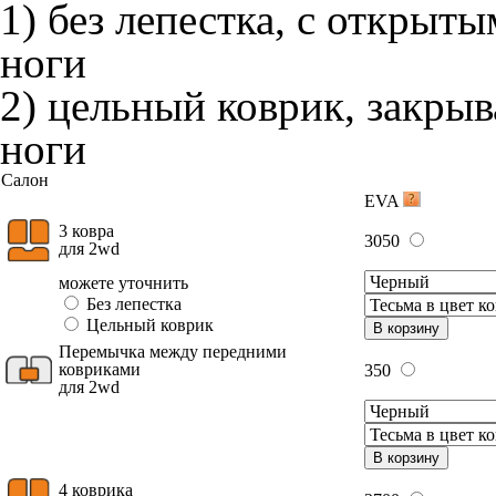
1) без лепестка, с открыт
ноги
2) цельный коврик, закры
ноги
Салон
EVA
3 ковра
3050
для 2wd
можете уточнить
Без лепестка
Цельный коврик
В корзину
Перемычка между передними
ковриками
350
для 2wd
В корзину
4 коврика