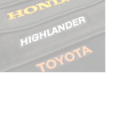
© ателье «Автоковрики 74»