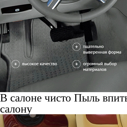
В салоне чисто
Пыль впиты
салону