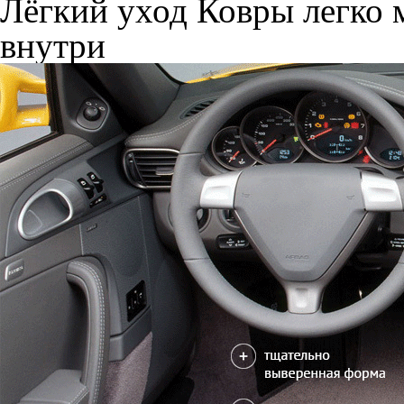
Лёгкий уход
Ковры легко м
внутри