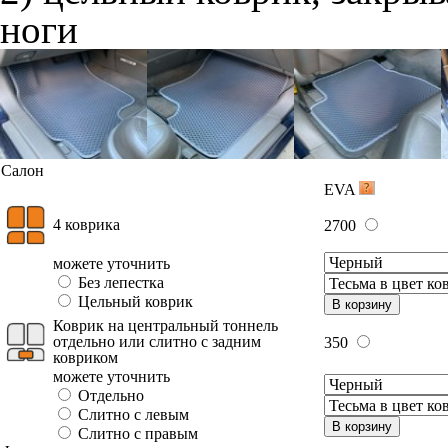
ноги
Салон
EVA
4 коврика
2700
можете уточнить
Без лепестка
Цельный коврик
В корзину
Коврик на центральный тоннель
отдельно или слитно с задним
350
ковриком
можете уточнить
Отдельно
Слитно с левым
В корзину
Слитно с правым