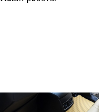
© ателье «Автоковрики 74»
корпус 1.
На нашем сайте в целях об