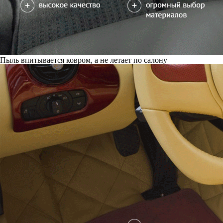
Пыль впитывается ковром, а не летает по салону