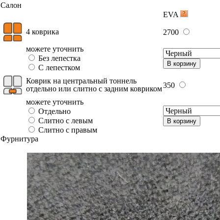
Салон
EVA
4 коврика
2700
можете уточнить
Без лепестка
В корзину
С лепестком
Коврик на центральный тоннель
350
отдельно или слитно с задним ковриком
можете уточнить
Отдельно
Слитно с левым
В корзину
Слитно с правым
Фурнитура