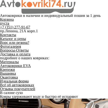
Автоковрики в наличии и
индивидуальный пошив
за 1 день
Корзина
пуста
+7 (351) 277-91-67
пр.Ленина, 21А корп.1
Контакты
Каталог и цены
Ворс или резина?
Фотогалерея
Вопросы-Ответы
Доставка и оплата
подробнее о наших ковриках:
Материалы
Автоковрики EVA
Крепежи
Вышивка
Окантовка
Идеальная форма
Всё об автоковриках
Отзывы покупателей
В салоне сухо
Ковры удерживают воду и быстро её испаряют