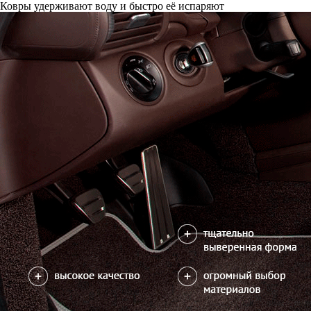
Ковры удерживают воду и быстро её испаряют