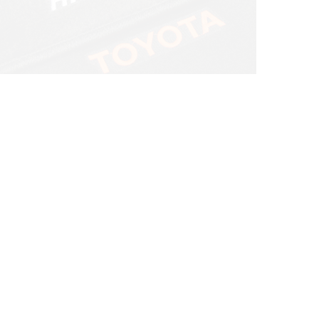
© ателье «Автоковрики 74»
корпус 1.