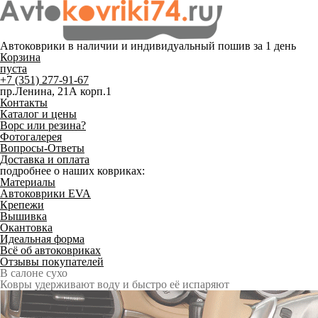
Автоковрики в наличии и
индивидуальный пошив
за 1 день
Корзина
пуста
+7 (351) 277-91-67
пр.Ленина, 21А корп.1
Контакты
Каталог и цены
Ворс или резина?
Фотогалерея
Вопросы-Ответы
Доставка и оплата
подробнее о наших ковриках:
Материалы
Автоковрики EVA
Крепежи
Вышивка
Окантовка
Идеальная форма
Всё об автоковриках
Отзывы покупателей
Служат до 10 лет
Только качественные российские материалы