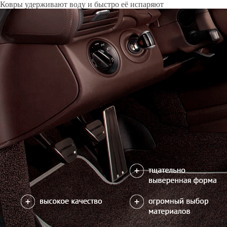
Только качественные российские материалы
Каталог ковриков для автомобилей
»
Chevrolet
»
Tahoe IV
Автоковрики для Chevrolet Tahoe IV 2013-2021
Поколение:
4 поколение и рестайлинг
Кузов:
K2UC
Салон
EVA
Эконом
3 ковра
3150
5300
В корзину
Ковер 3го ряда сидений
3500
5250
В корзину
Фурнитура