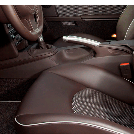
Стандарт
Премиум
7700
10100
7300
9350