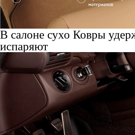
В салоне сухо
Ковры удерж
испаряют