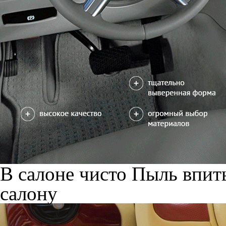
В салоне чисто
Пыль впиты
салону