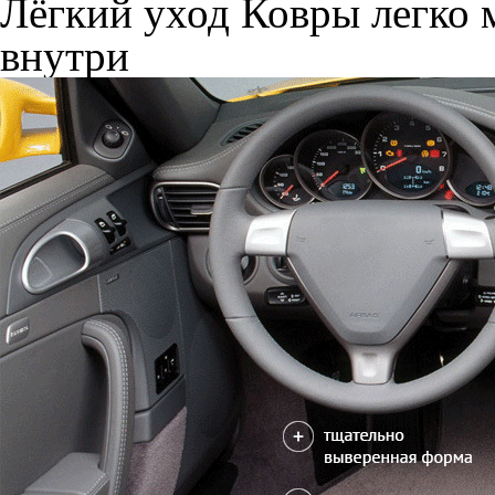
Лёгкий уход
Ковры легко м
внутри