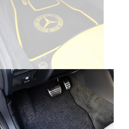
© ателье «Автоковрики 74»
корпус 1.
На нашем сайте в целях об
работоспособности собир
персональных данных, кот
браузером. Это, например, 