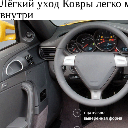
Лёгкий уход
Ковры легко м
внутри