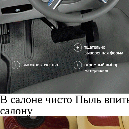
В салоне чисто
Пыль впиты
салону