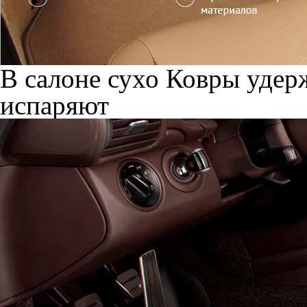
В салоне сухо
Ковры удерж
испаряют