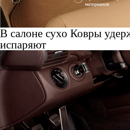
В салоне сухо
Ковры удерж
испаряют