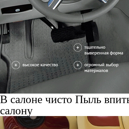
В салоне чисто
Пыль впиты
салону