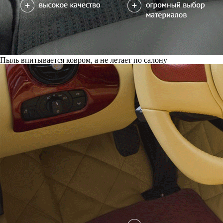
Пыль впитывается ковром, а не летает по салону