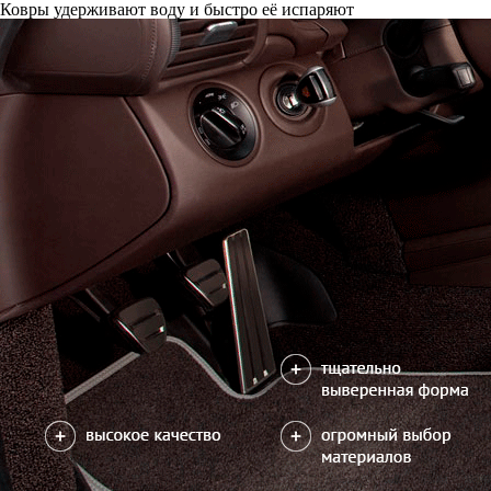
Ковры удерживают воду и быстро её испаряют