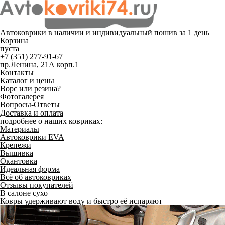
Автоковрики в наличии и
индивидуальный пошив
за 1 день
Корзина
пуста
+7 (351) 277-91-67
пр.Ленина, 21А корп.1
Контакты
Каталог и цены
Ворс или резина?
Фотогалерея
Вопросы-Ответы
Доставка и оплата
подробнее о наших ковриках:
Материалы
Автоковрики EVA
Крепежи
Вышивка
Окантовка
Идеальная форма
Всё об автоковриках
Отзывы покупателей
В салоне сухо
Ковры удерживают воду и быстро её испаряют