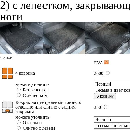
2) с лепестком, закрываю
ноги
Салон
EVA
4 коврика
2600
можете уточнить
Без лепестка
С лепестком
В корзину
Коврик на центральный тоннель
отдельно или слитно с задним
350
ковриком
можете уточнить
Отдельно
Слитно с левым