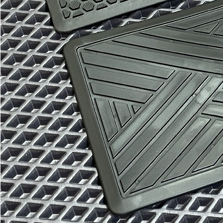
можете уточнить
Без лепестка
В корзину
С лепестком
Водительский коврик
900
1500
можете уточнить
Без лепестка
В корзину
С лепестком
Коврик переднего пассажира
900
1500
В корзину
Два задних коврика
1300
2200
В корзину
Багажник
EVA
Эконом
Ковер багажника
1650
2500