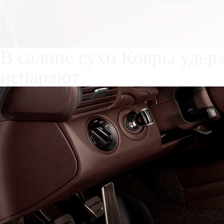
Служат до 10 лет
Только к
материалы
Каталог ковриков для авт
PRO
Автоковрики для Chery Ti
Поколение:
1 поколение и
Водительский коврик на T
вариантах:
1) без лепестка, с открыт