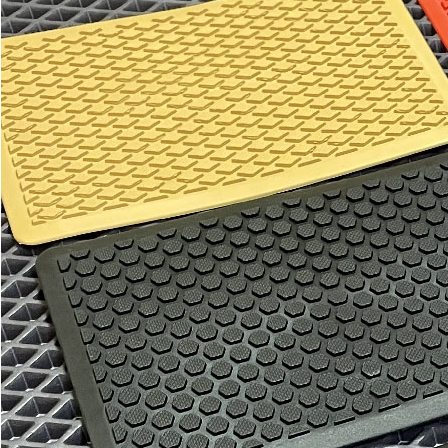
Отдельные коврики
EVA
Эконом
Два передних коврика
1800
3000