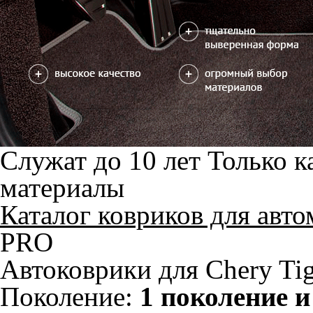
ноги
2) с лепестком, закрываю
ноги
Салон
EVA
4 коврика
2600
можете уточнить
Без лепестка
С лепестком
В корзину
Коврик на центральный тоннель
отдельно или слитно с задним
350
ковриком
можете уточнить