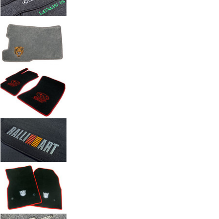
Автоковрики с вышивкой по индивидуальному заказу. Работы а
Введите размеры вышивки
Ч
Размер (см)
x
ш
Кол-во
М
Стоимость
2 100 руб.
Оформить заказ
+7(351) 277-91
Звоните:
купить коврик в машину.