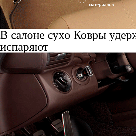
В салоне сухо
Ковры удерж
испаряют