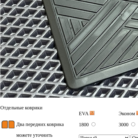
Отдельные коврики
EVA
Эконом
Два передних коврика
1800
3000
можете уточнить