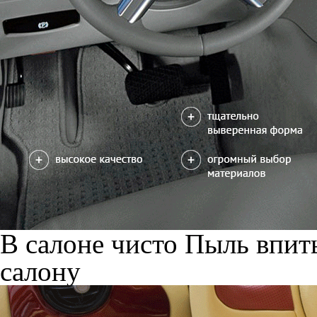
В салоне чисто
Пыль впиты
салону