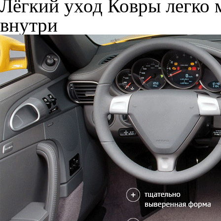
Лёгкий уход
Ковры легко м
внутри