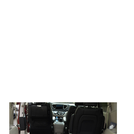
© ателье «Автоковрики 74»
корпус 1.
На нашем сайте в целях об
работоспособности собир
персональных данных, кот
браузером. Это, например, 
и т.д. Если Вы пользуетес
согласие на обработку эти