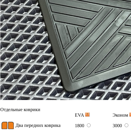
В корзину
Коврик переднего пассажира
900
1500
В корзину
Два задних коврика
1300
2200
В корзину
Багажник
EVA
Эконом
Ковер багажника
2900
4350
В корзину
Вышивка
Примеры вышивки