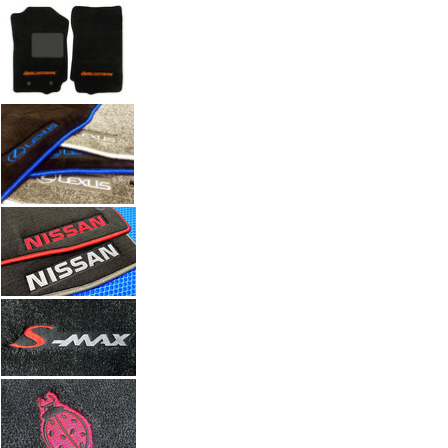
Автоковрики с вышивкой по индивидуальному заказу. Работы а
Введите размеры вышивки
Ч
Размер (см)
x
ш
Кол-во
М
Стоимость
2 100 руб.
Оформить заказ
+7(351) 277-91
Звоните:
купить коврик в машину.
Наши работы