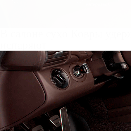
Служат до 10 лет
Только к
материалы
Каталог ковриков для авт
B14
Автоковрики для Chery Cr
Поколение:
1 поколение
К