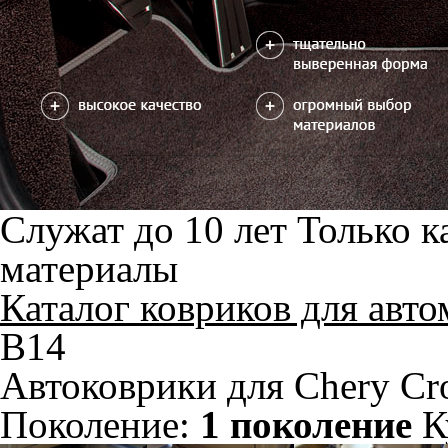
Салон
EVA
4 коврика
2600
В корзину
Коврик на центральный тоннель
отдельно или слитно с задним
350
ковриком
можете уточнить
Отдельно
Слитно с левым
В корзину
Слитно с правым
Ковер 3го ряда сидений
2050
В корзину
Фурнитура