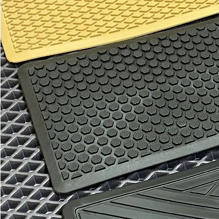
Отдельные коврики
EVA
Эконом
Два передних коврика
1800
3000
В корзину
Водительский коврик
900
1500