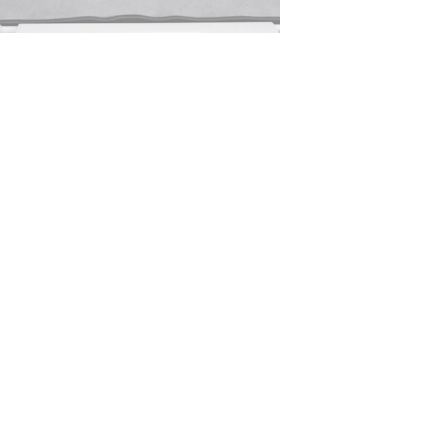
© ателье «Автоковрики 74»
корпус 1.
На нашем сайте в целях об